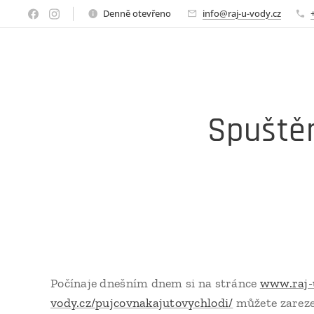
Denně otevřeno
info@raj-u-vody.cz
Spuštěn
Počínaje dnešním dnem si na stránce
www.raj-
vody.cz/pujcovnakajutovychlodi/
můžete zareze